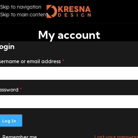
Skip to navigation
Skip to main content
My account
ogin
sername or email address
*
assword
*
Log In
Remember me
Lost your passwor