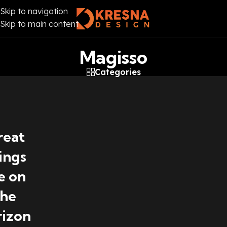
Skip to navigation
Skip to main content
Magisso
Categories
reat
ings
e on
the
rizon