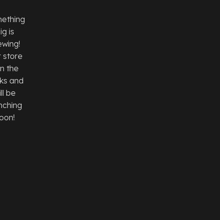
ething
ig is
ewing!
 store
 in the
ks and
ll be
nching
oon!